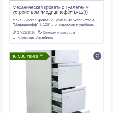
Механическая кровать с Туалетным
устройством "Медицинофф" B-12(t)
Механическая кровать с Туалетным устройством
"Медицинофф" B-12(t) это недорогая и удобная,
двухсекционная конструкция, которая изготовлена
27/12/2016
Кровати и матрацы
из прочной стали, с эпоксидным полимерно-
Казахстан, Актюбинск
порошковым покрытием. Такое изделие будет
удобно как зрелому, так и пожилому человеку весом
не более 200 кг.
46 500 тенге 〒