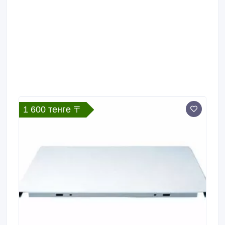
антиопрокидывающее устройство.
1 600 тенге 〒