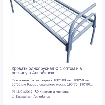
Кровать одноярусная С-1 оптом и в
розницу в Актюбинске
Основание: сетка сварная 100*100 мм, 100*50 мм,
50*50 мм Размер спального места: 190*70, 190*80,
190*90 см Соединение: болтовое или клин
11/01/2017
Кровати и матрацы
Покраска: порошковая Цвет: серый (любой другой
Казахстан, Актюбинск
под заказ) Профиль: 30*30 мм или 40*20 мм
Спинка: труба 32 мм Усиление: нет.