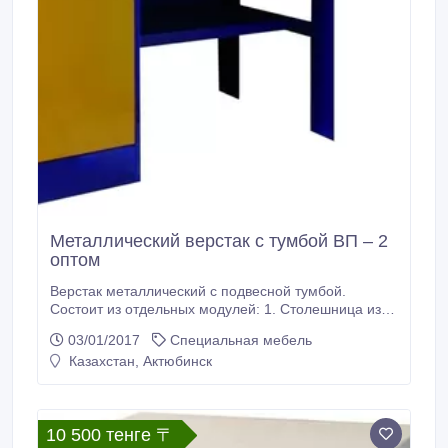
Металлический верстак с тумбой ВП – 2
оптом
Верстак металлический с подвесной тумбой.
Состоит из отдельных модулей: 1. Столешница из
МДФ, покрытая оцинкованным листовым металлом
03/01/2017
Специальная мебель
(допустимая нагрузка до 300 кг); 2. Комплект для
Казахстан, Актюбинск
верстака К - 2 (стенка задняя металлическая,
металлическая верстачная опора и полка
верстачная с нагрузкой до 40 кг); 3.
10 500 тенге 〒