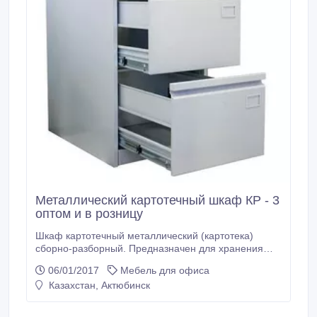
Металлический картотечный шкаф КР - 3
оптом и в розницу
Шкаф картотечный металлический (картотека)
сборно-разборный. Предназначен для хранения
документов в формате P FoolScap и А4. Имеет три
06/01/2017
Мебель для офиса
выдвижных ящика. Благодаря телескопическим
Казахстан, Актюбинск
направляющим каждый ящик может быть выдвинут
полностью на всю глубину. Металлическая
картотека КР-3 имеет центральный врезной замок и