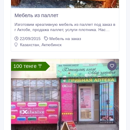
Мебель из паллет
Изготовим креативную мебель из паллет под заказ в
г Актобе, продажа паллет, услуги плотника. Нас
трудно удивить, поэтому мы решили делать
22/09/2015
Мебель на заказ
оригинальную мебель из паллет которая очень
Казахстан, Актюбинск
органично вписывается в интерьер. Мебель
делается в ручную опытными мастерами. Дизайн
мебели придумываем сами и воплощаем,
визуализируем.
100 тенге 〒