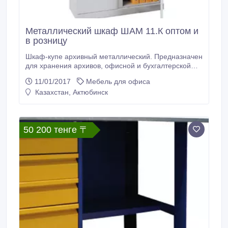
Металлический шкаф ШАМ 11.К оптом и
в розницу
Шкаф-купе архивный металлический. Предназначен
для хранения архивов, офисной и бухгалтерской
документации. Внутри шкафа находятся три
11/01/2017
Мебель для офиса
регулируемых по высоте полки. Двери архивного
Казахстан, Актюбинск
шкафа ШАМ-11.К оснащены врезным замком.
Покрытие - полимерное порошковое серого цвета
(RAL 7035). В стандартную комплектацию шкафа
ШАМ-11.
50 200 тенге 〒