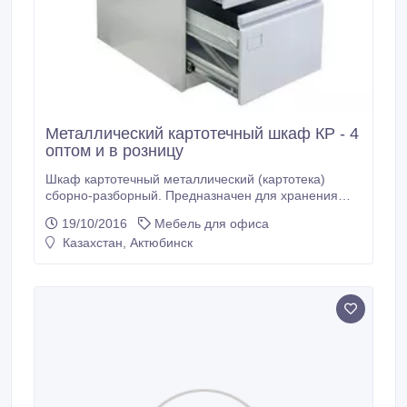
Металлический картотечный шкаф КР - 4
оптом и в розницу
Шкаф картотечный металлический (картотека)
сборно-разборный. Предназначен для хранения
документов в формате P FoolScap и А4. Имеет
19/10/2016
Мебель для офиса
четыре выдвижных ящика. Благодаря
Казахстан, Актюбинск
телескопическим направляющим каждый ящик
может быть выдвинут полностью на всю глубину.
Металлическая картотека КР-4 имеет центральный
врезной замок и антиопрокидывающее устройство.