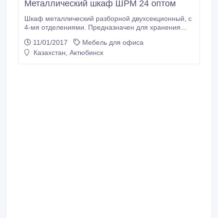
Металлический шкаф ШРМ 24 оптом
Шкаф металлический разборной двухсекционный, с
4-мя отделениями. Предназначен для хранения
сменной одежды в раздевальных комнатах
11/01/2017
Мебель для офиса
спортивных залов, бассейнов, школ и т.д. Каждое
Казахстан, Актюбинск
отделение шкафа оснащено индивидуальным
врезным замком и перекладиной для вешалки.
Покрытие - полимерное порошковое серого цвета
(RAL 7035).