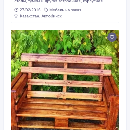
столы, тумбы и другая встроенная, корпусная
мебель по Вашему индивидуальному проекту.
27/02/2016
Мебель на заказ
Зачем переплачивать?! Обращайтесь к нам! Выезд
Казахстан, Актюбинск
замерщика с образцами материалов и каталогом
фурнитуры мы производим БЕСПЛАТНО. А так же
доставка и сборка бесплатно!!!!.