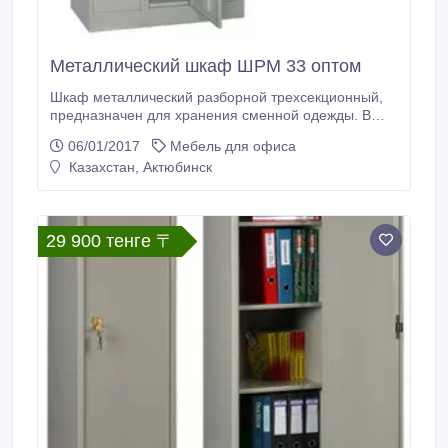
Металлический шкаф ШРМ 33 оптом
Шкаф металлический разборной трехсекционный,
предназначен для хранения сменной одежды. В
отделении находятся полка для головных уборов,
06/01/2017
Мебель для офиса
крючки для одежды и перекладина для вешалки.
Казахстан, Актюбинск
Отделение шкафа оснащено индивидуальным
врезным замком. Покрытие - полимерное
порошковое серого цвета (RAL 7035). В
стандартную комплектацию шкафа ШРМ - 33
29 900 тенге 〒
включены 3 перекладины, 6 крючков и 3 врезных
замка.