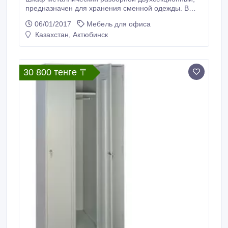
предназначен для хранения сменной одежды. В
стандартную комплектацию шкафа включены 2
06/01/2017
Мебель для офиса
перекладины, 4 крючка и 2 врезных замка. Размеры
Казахстан, Актюбинск
шкафа: 1860х500х500мм Вес - 33 кг. Ширина одной
секции - 400 мм. www.metallmebel.com.
30 800 тенге 〒