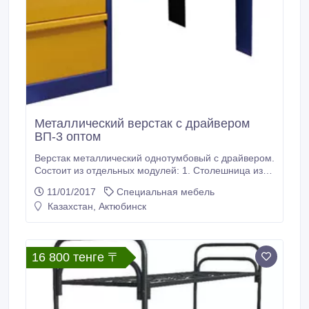
Металлический верстак с драйвером
ВП-3 оптом
Верстак металлический однотумбовый с драйвером.
Состоит из отдельных модулей: 1. Столешница из
МДФ, покрытая оцинкованным листовым металлом;
11/01/2017
Специальная мебель
2. Комплект для верстака К - 2 (стенка задняя
Казахстан, Актюбинск
металлическая, металлическая верстачная опора и
полка верстачная с нагрузкой до 40 кг); 3 Тумба
верстачная Т - 2 с пятью выдвижными ящиками
(нагрузка 30 кг), запирающимися на замок.
16 800 тенге 〒