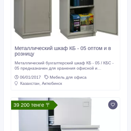
Металлический шкаф КБ - 05 оптом и в
розницу
Металлический бухгалтерский шкаф КБ - 05 / КБС -
05 предназначен для хранения офисной и
бухгалтерской документации, учредительных
06/01/2017
Мебель для офиса
документов, электронных носителей информации и
Казахстан, Актюбинск
т.д. Корпус шкафа изготовлен из стали толщиной 1,
5 мм. Толщина двери - 1, 8+1, 2 мм. Внутри
бухгалтерского шкафа находятся четыре
приваренных полки.
39 200 тенге 〒