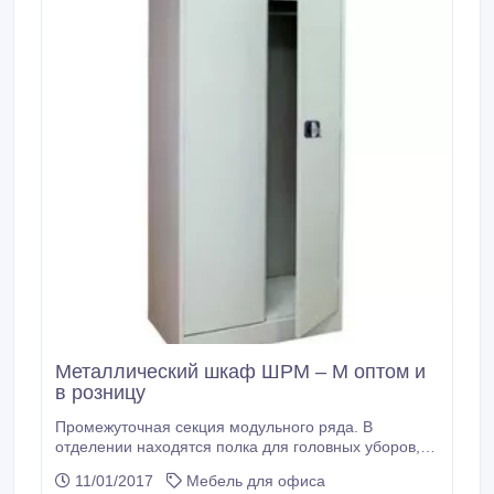
Металлический шкаф ШРМ – М оптом и
в розницу
Промежуточная секция модульного ряда. В
отделении находятся полка для головных уборов,
крючки для хранения одежды и перекладина для
11/01/2017
Мебель для офиса
вешалки. Отделение шкафа оснащено