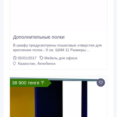
Дополнительные полки
В шкафу предусмотрены пошаговые отверстия для
крепления полок - 9 см. ШАМ 11 Размеры:
835х20х460 мм. Вес: 3, 4 кг. ШАМ - 11/400 Размеры
05/01/2017
Мебель для офиса
:835х20х460 мм. Вес: 2, 9 кг. ШАМ - 12 Размеры:
Казахстан, Актюбинск
410х20х450 мм. Вес: 1, 5 кг. www.metallmebel.
38 900 тенге 〒