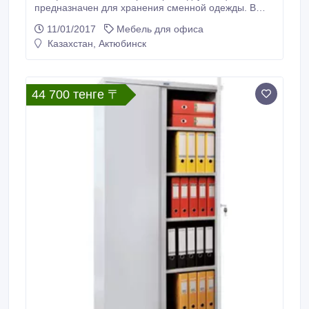
предназначен для хранения сменной одежды. В
одном отделении находятся полка для головных
11/01/2017
Мебель для офиса
уборов, крючки для одежды и перекладина для
Казахстан, Актюбинск
вешалки. В другом отделении - четыре
регулируемых по высоте полки. Каждое отделение
шкафа оснащено врезным замком. Покрытие -
полимерное порошковое серого цвета (RAL 7035).
44 700 тенге 〒