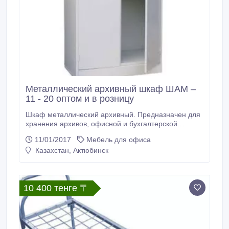
Металлический архивный шкаф ШАМ –
11 - 20 оптом и в розницу
Шкаф металлический архивный. Предназначен для
хранения архивов, офисной и бухгалтерской
документации. Четыре регулируемых по высоте
11/01/2017
Мебель для офиса
полки. Двери архивного шкафа ШАМ - 11 - 20
Казахстан, Актюбинск
оснащены замком повышенной секретности
(ригельная система). Покрытие - полимерное
порошковое серого цвета (RAL 7035). В
стандартную комплектацию шкафа ШАМ - 11 - 20
10 400 тенге 〒
включены 4 полки и 1 ригельный замок.