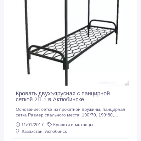
Кровать двухъярусная с панцирной
сеткой 2П-1 в Актюбинске
Основание: сетка из прокатной пружины, панцирная
сетка Размер спального места: 190*70, 190*80,
190*90 см Соединение: болтовое или клин
11/01/2017
Кровати и матрацы
Покраска: порошковая Цвет: серый (любой другой
Казахстан, Актюбинск
под заказ) Профиль: труба 30*30 мм или 40*20 мм
Спинка: труба 32 мм.