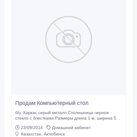
Продам Компьютерный стол
б/у. Каркас серый металл.Столешница черное
стекло с блестками.Размеры длина 1 м, ширина 52,
5 см, высота 77 см, длина с подставкой для
23/09/2014
Домашний кабинет
принтера 95 см.
Казахстан, Актюбинск