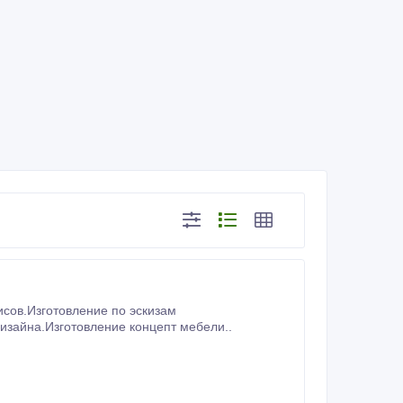
в, рисунка на детали мягкой мебели, разработка дизайна.Изготовление концепт мебели..