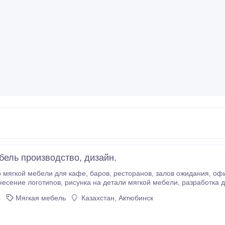
бель производство, дизайн.
фе, баров, ресторанов, залов ожидания, офисов.Изготовление по эскизам
заказчика.Нанесение логотипо
4
Мягкая мебель
Казахстан, Актюбинск