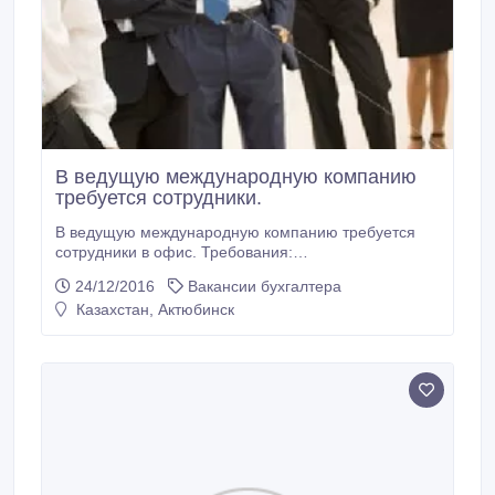
В ведущую международную компанию
требуется сотрудники.
В ведущую международную компанию требуется
сотрудники в офис. Требования:
целеустремленность, коммуникабельность, опыт
24/12/2016
Вакансии бухгалтера
работы с людьми. умение проводить и
Казахстан, Актюбинск
организовывать деловые переговоры, решать
административные вопросы. График работы с 10:00
до 18:00. Возможно командировки. Карьера..