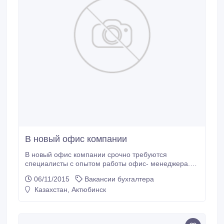
В новый офис компании
В новый офис компании срочно требуются
специалисты с опытом работы офис- менеджера.
Работа с клиентами и документацией. Знание
06/11/2015
Вакансии бухгалтера
казахского и русского приветствуется..
Казахстан, Актюбинск