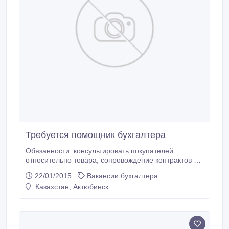
Требуется помощник бухгалтера
Обязанности: консультировать покупателей
относительно товара, сопровождение контрактов и
этапов выполнение проектов Требования:
22/01/2015
Вакансии бухгалтера
коммуникабельность, решительность, приятная
Казахстан, Актюбинск
внешность, желание развиваться и зарабатывать
хорошо, желательно знание ПК..