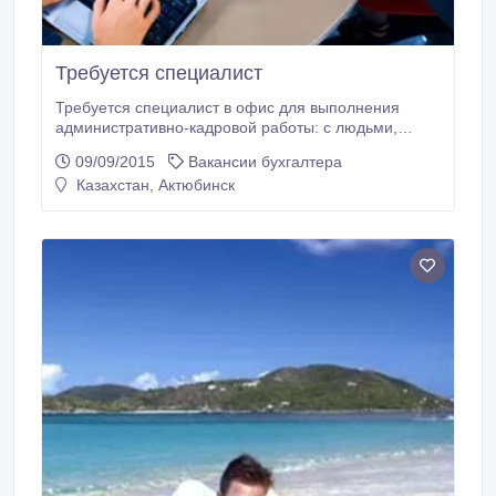
Требуется специалист
Требуется специалист в офис для выполнения
административно-кадровой работы: с людьми,
документацией, входящей и исходящей
09/09/2015
Вакансии бухгалтера
информацией. Знание казахского и русского языков
Казахстан, Актюбинск
обязательно. График работы с 10:00 до 18:00 часов,
пятидневка. 87755183757..