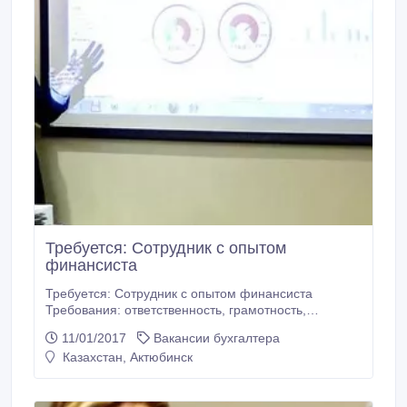
Требуется: Сотрудник с опытом
финансиста
Требуется: Сотрудник с опытом финансиста
Требования: ответственность, грамотность,
коммуникабельность, целеустремлённость,
11/01/2017
Вакансии бухгалтера
обучаемость, высокая работоспособность,
Казахстан, Актюбинск
креативность, способность работать как
самостоятельно, так и с коллективом. Обязанности:
обработка первичной финансовой документации,