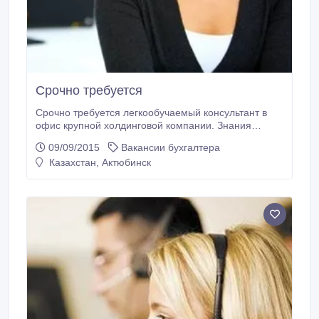
Срочно требуется
Срочно требуется легкообучаемый консультант в
офис крупной холдинговой компании. Знания
казахского и русского языков приветствуется.
09/09/2015
Вакансии бухгалтера
Возможен карьерный рост. Переквалификация за
Казахстан, Актюбинск
счет компании. Тел: 87054764342..