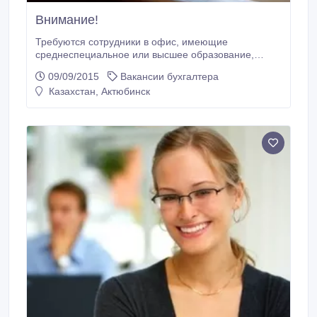
Внимание!
Требуются сотрудники в офис, имеющие
среднеспециальное или высшее образование,
возможны командировки. Требования:
09/09/2015
Вакансии бухгалтера
Легкообучаемые, инициативные. Возраст значения
Казахстан, Актюбинск
не имеет. Возможен карьерный рост. 87755183757
92-58-47.