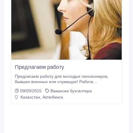
Предлагаем работу
Предлагаем работу для молодых пенсионеров,
бывших военных или служащих! Работа
административно-управленческого характера:
09/09/2015
Вакансии бухгалтера
работа с персоналом, решение организационных
Казахстан, Актюбинск
вопросов в офисе, работа с клиентами, проведение
деловых переговоров, оформление документации.
Доход приличный. Тел: 87054764342. 92-58-47.