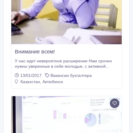
Внимание всем!
У нас идет невероятное расширение Нам срочно
нужны уверенные в себе молодые, с активной
жизненной позицией люди. Не бойтесь и начните
13/01/2017
Вакансии бухгалтера
жить красиво! Тел: 870547764342. 92-58-47.
Казахстан, Актюбинск