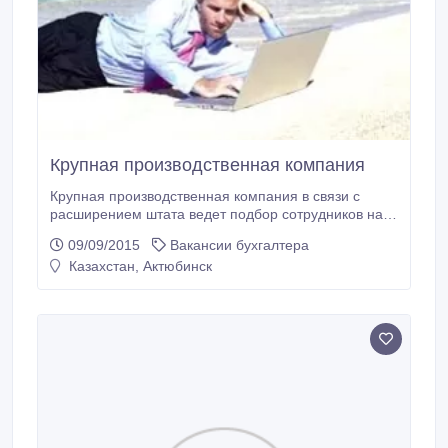
Крупная производственная компания
Крупная производственная компания в связи с
расширением штата ведет подбор сотрудников на
различные вакансии. Опыт работы значения не
09/09/2015
Вакансии бухгалтера
имеет. Рассматриваются различные графики
Казахстан, Актюбинск
работы. Возможно подработка. Тел: 87054764342.
92-58-47.