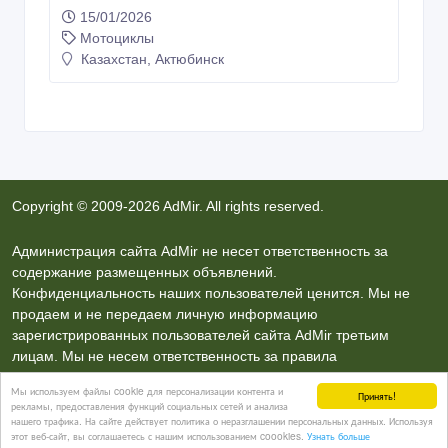
15/01/2026
Мотоциклы
Казахстан, Актюбинск
Copyright © 2009-2026 AdMir. All rights reserved.
Администрация сайта AdMir не несет ответственность за
содержание размещенных объявлений.
Конфиденциальность наших пользователей ценится. Мы не
продаем и не передаем личную информацию
зарегистрированных пользователей сайта AdMir третьим
лицам. Мы не несем ответственность за правила
конфиденциальности сайтов на которые ссылается AdMir.
Мы используем файлы cookie для персонализации контента и
Принять!
На некоторых страницах нашего сайта представлена реклама
рекламы, предоставления функций социальных сетей и анализа
Google Adsense Advertising Network. Чтобы подробней узнать о
нашего трафика. На сайте действует политика о неразглашении персональных данных. Используя
этот веб-сайт, вы соглашаетесь с нашим использованием coookies.
Узнать больше
правилах конфиденциальности Google
нажмите тут
.