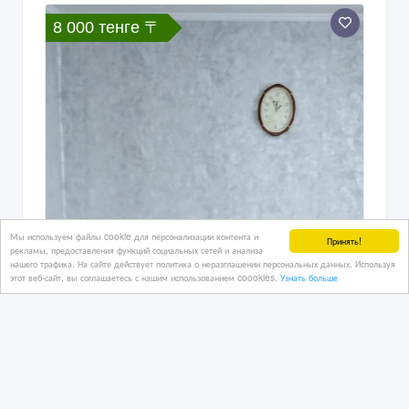
8 000 тенге 〒
Мы используем файлы cookie для персонализации контента и
Принять!
рекламы, предоставления функций социальных сетей и анализа
нашего трафика. На сайте действует политика о неразглашении персональных данных. Используя
этот веб-сайт, вы соглашаетесь с нашим использованием coookies.
Узнать больше