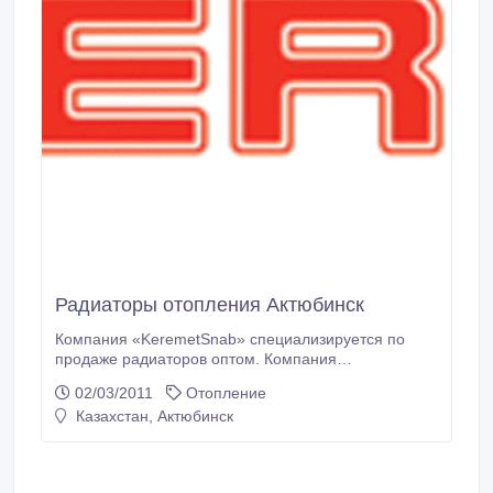
Радиаторы отопления Актюбинск
Компания «KeremetSnab» специализируется по
продаже радиаторов оптом. Компания
«KeremetSnab» является эксклюзивным
02/03/2011
Отопление
дистрибьютером завода радиаторов отопления
Казахстан, Актюбинск
Российского бренда «Konner» в Казахстане,
который является одним из лидеров по продажам
на рынке РФ. Продукция компании «KeremetSnab»
позволяет полностью удовлетворить все