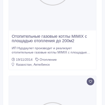
Отопительные газовые котлы MIMIX с
площадью отопления до 200м2
ИП Нурдаулет производит и реализует
отопительные газовые котлы MIMIX с площадью
отопления до 200м2 по самым низким ценам по
19/11/2014
Отопление
Республике Казахстан. Также приглашаем к
Казахстан, Актюбинск
сотрудничеству. Мы находимся по адресу: г.Уральск,
ул.Ружейникова 3/1. телефоны: 253165,
87027956423, 87051777623, 87786066505,
87051401517, 87018801388.