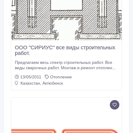
ООО "СИРИУС" все виды строительных
работ.
Предлагаем весь спектр строительных работ. Все
виды сварочных работ. Монтаж и ремонт отопления,
канализации, вентиляции, газоснабжения, ремонт
13/05/2011
Отопление
теплотрасс. Изготовление металлоконструкций..
Казахстан, Актюбинск