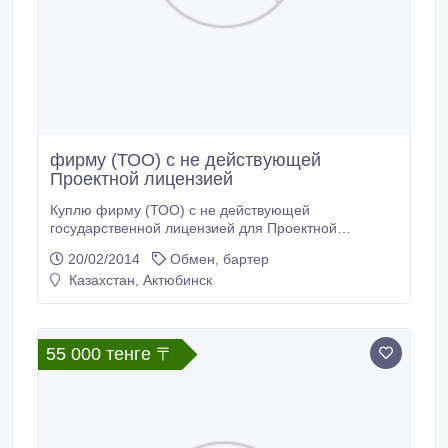
фирму (ТОО) с не действующей
Проектной лицензией
Куплю фирму (ТОО) с не действующей
государственной лицензией для Проектной
деятельности. лицензия 2ой категории или со
20/02/2014
Обмен, бартер
стажем более 5 лет..
Казахстан, Актюбинск
55 000 тенге 〒