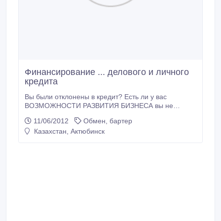
Финансирование ... делового и личного
кредита
Вы были отклонены в кредит? Есть ли у вас
ВОЗМОЖНОСТИ РАЗВИТИЯ БИЗНЕСА вы не
можете ФОНД? Мы предоставим вам с финансами,
11/06/2012
Обмен, бартер
чтобы удовлетворить ваши требования! Бизнес-
Казахстан, Актюбинск
кредиты утвержденные как можно быстрее "Нет
Проверка кредита требуется", для: роста бизнеса;
оборотного капитала; ЗАРПЛАТА, коммерческие
расходы, оборудование, взяв на крупные заказы,
помощь в принятии ПОСТАВЩИК платежей;
ЗАПУСК нового бизнеса; кредитные вопросы,
налоговые залоги выплаты ; или банкротства .