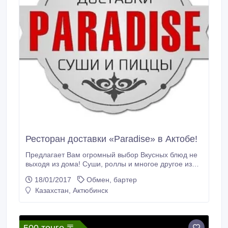
Ресторан доставки «Paradise» в Актобе!
Предлагает Вам огромный выбор Вкусных блюд не
выходя из дома! Суши, роллы и многое другое из
Японской кухни. Сочная и горячая Пицца, а также
18/01/2017
Обмен, бартер
более 10 видов Итальянской Пиццы. Шашлыки,
Казахстан, Актюбинск
Кебабы, Донер, Дурум, Салаты и закуски. Напитки.
Именниникам скидка 15%! Бесплатная Доставка по
городу от 2тыс.тг. При заказе от 6тыс.