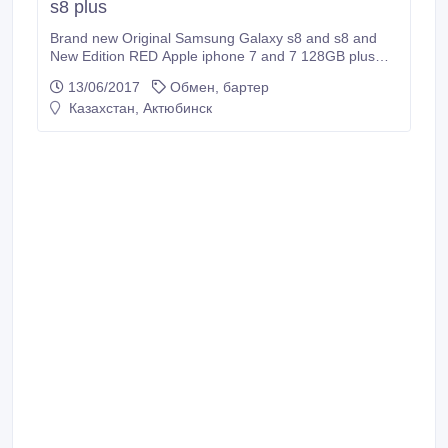
s8 plus
Brand new Original Samsung Galaxy s8 and s8 and
New Edition RED Apple iphone 7 and 7 128GB plus
cost 550usd with 1year warranty. Serious buyer should
13/06/2017
Обмен, бартер
contact us. Whatsapp CHAT or Call : 14309010532 or
Казахстан, Актюбинск
0014309010532 Email address:
faisa.hassan01@hotmail.com.