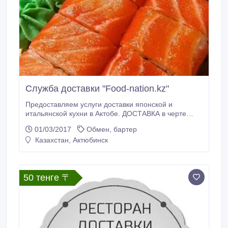
Служба доставки "Food-nation.kz"
Предоставляем услуги доставки японской и
итальянской кухни в Актобе. ДОСТАВКА в черте
города 300тг. При заказе любой пиццы, доставка по
01/03/2017
Обмен, бартер
городу - бесплатная. Все меню на сайте food-
Казахстан, Актюбинск
nation.kz, а также информация на странице
Инстаграмм @food_nation_414414. Подробная
информация по телефону 414414.
50 тенге 〒