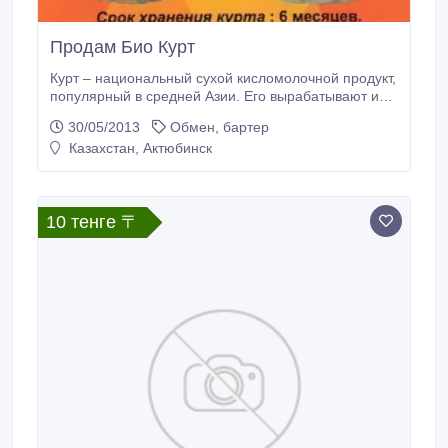
Продам Био Курт
Курт – национальный сухой кисломолочной продукт,
популярный в средней Азии. Его вырабатывают из
пастеризованного цельного коровьего молока. Курт
30/05/2013
Обмен, бартер
обладает уникальным составом: полноценные
Казахстан, Актюбинск
молочные белки, биологически активные вещества,
углеводы, ферменты, микроэлементы, витамины. В
курте много витамина А, который улучшает зрение,
способствует росту человека, укреплению
10 тенге 〒
иммунитета и обновлению клеток, а также
омоложению кожи.