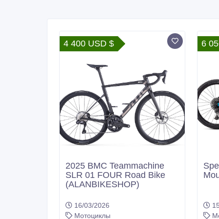
4 400 USD $
6 0
2025 BMC Teammachine
Spe
SLR 01 FOUR Road Bike
Mou
(ALANBIKESHOP)
16/03/2026
15
Мотоциклы
М