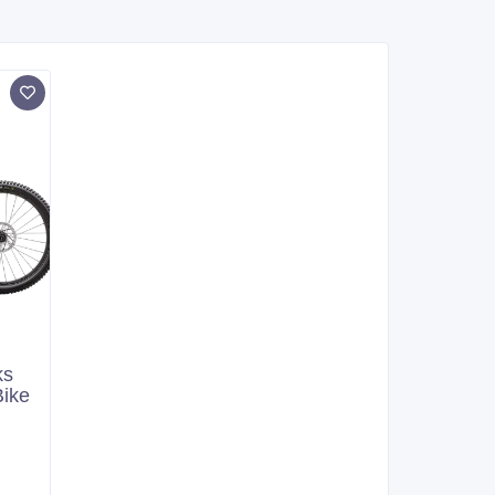
ks
ike