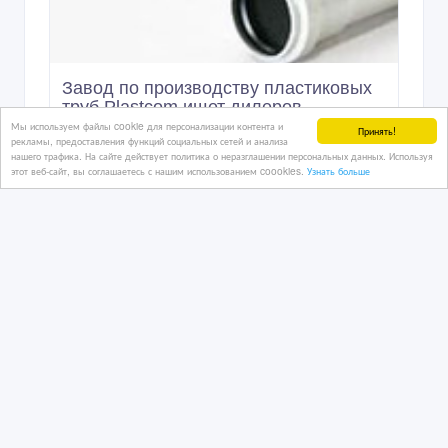
Завод по производству пластиковых
труб Plastcom ищет дилеров
Мы используем файлы cookie для персонализации контента и
Принять!
рекламы, предоставления функций социальных сетей и анализа
нашего трафика. На сайте действует политика о неразглашении персональных данных. Используя
14/09/2019
этот веб-сайт, вы соглашаетесь с нашим использованием coookies.
Узнать больше
Сантехника
Казахстан, Актюбинск
38 038 тенге 〒